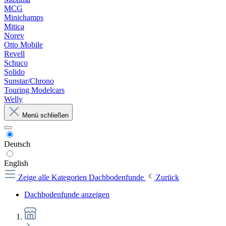
MCG
Minichamps
Mitica
Norev
Otto Mobile
Revell
Schuco
Solido
Sunstar/Chrono
Touring Modelcars
Welly
Menü schließen
Deutsch
English
Zeige alle Kategorien
Dachbodenfunde
Zurück
Dachbodenfunde anzeigen