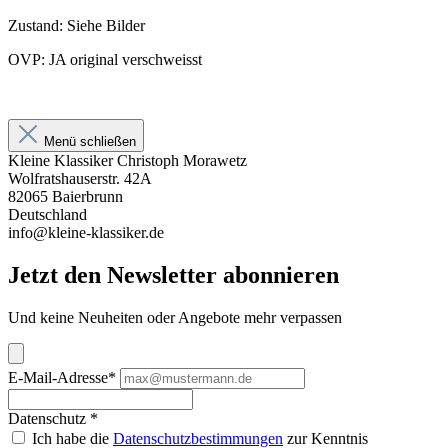
Zustand: Siehe Bilder
OVP: JA original verschweisst
Menü schließen
Kleine Klassiker Christoph Morawetz
Wolfratshauserstr. 42A
82065 Baierbrunn
Deutschland
info@kleine-klassiker.de
Jetzt den Newsletter abonnieren
Und keine Neuheiten oder Angebote mehr verpassen
E-Mail-Adresse*
Datenschutz *
Ich habe die
Datenschutzbestimmungen
zur Kenntnis