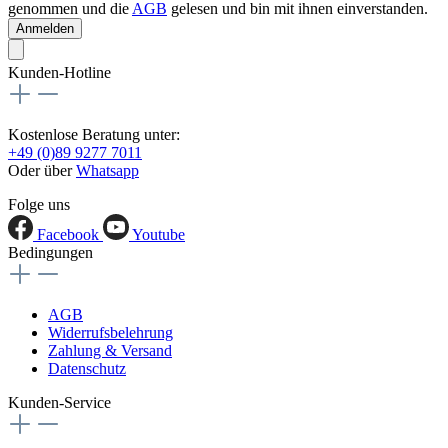
genommen und die
AGB
gelesen und bin mit ihnen einverstanden.
Anmelden
Kunden-Hotline
Kostenlose Beratung unter:
+49 (0)89 9277 7011
Oder über
Whatsapp
Folge uns
Facebook
Youtube
Bedingungen
AGB
Widerrufsbelehrung
Zahlung & Versand
Datenschutz
Kunden-Service