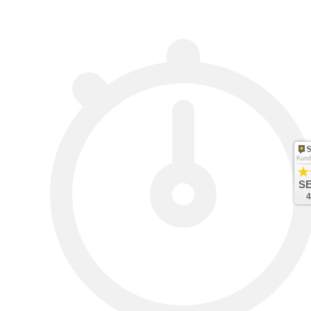
Kund
S
4