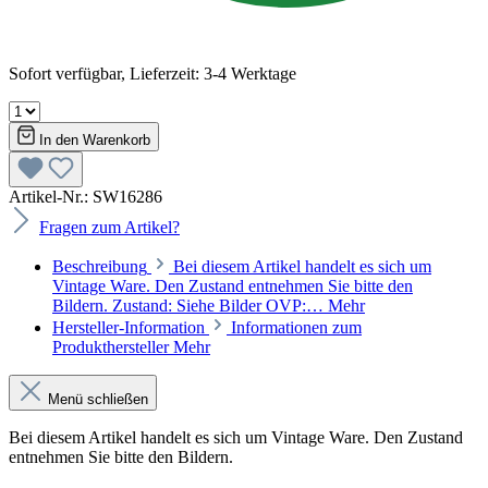
Sofort verfügbar, Lieferzeit: 3-4 Werktage
In den Warenkorb
Artikel-Nr.:
SW16286
Fragen zum Artikel?
Beschreibung
Bei diesem Artikel handelt es sich um
Vintage Ware. Den Zustand entnehmen Sie bitte den
Bildern. Zustand: Siehe Bilder OVP:…
Mehr
Hersteller-Information
Informationen zum
Produkthersteller
Mehr
Menü schließen
Bei diesem Artikel handelt es sich um Vintage Ware. Den Zustand
entnehmen Sie bitte den Bildern.