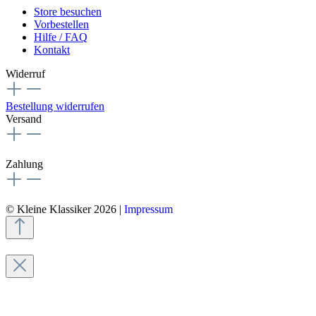
Store besuchen
Vorbestellen
Hilfe / FAQ
Kontakt
Widerruf
Bestellung widerrufen
Versand
Zahlung
© Kleine Klassiker 2026 |
Impressum