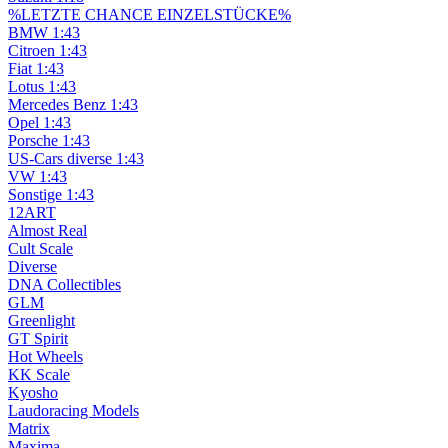
%LETZTE CHANCE EINZELSTÜCKE%
BMW 1:43
Citroen 1:43
Fiat 1:43
Lotus 1:43
Mercedes Benz 1:43
Opel 1:43
Porsche 1:43
US-Cars diverse 1:43
VW 1:43
Sonstige 1:43
12ART
Almost Real
Cult Scale
Diverse
DNA Collectibles
GLM
Greenlight
GT Spirit
Hot Wheels
KK Scale
Kyosho
Laudoracing Models
Matrix
Maxima