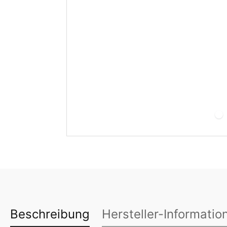
Beschreibung
Hersteller-Informatio