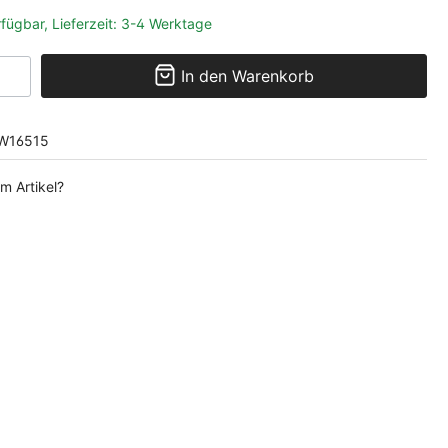
fügbar, Lieferzeit: 3-4 Werktage
Nissan 1:18
Plymouth 1:18
In den Warenkorb
Rolls Royce 1:18
W16515
Volkswagen 1:18
m Artikel?
%LETZTE CHANCE EINZELSTÜCKE%