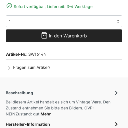
Sofort verfügbar, Lieferzeit: 3-4 Werktage
In den Warenkorb
Artikel-Nr.:
SW16144
Fragen zum Artikel?
Beschreibung
Bei diesem Artikel handelt es sich um Vintage Ware. Den
Zustand entnehmen Sie bitte den Bildern. OVP:
NEINZustand: gut
Mehr
Hersteller-Information