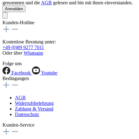
genommen und die
AGB
gelesen und bin mit ihnen einverstanden.
Anmelden
Kunden-Hotline
Kostenlose Beratung unter:
+49 (0)89 9277 7011
Oder über
Whatsapp
Folge uns
Facebook
Youtube
Bedingungen
AGB
Widerrufsbelehrung
Zahlung & Versand
Datenschutz
Kunden-Service