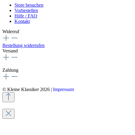
Store besuchen
Vorbestellen
Hilfe / FAQ
Kontakt
Widerruf
Bestellung widerrufen
Versand
Zahlung
© Kleine Klassiker 2026 |
Impressum