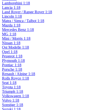
Lamborghini 1:18
Lancia 1:18
Land Rover / Range Rover 1:18
Lincoln 1:18
Matra / Simca / Talbot 1:18
Mazda 1:18
Mercedes Benz 1:18
MG 1:18
Mini / Morris 1:18
Nissan 1:18
Ost Modelle 1:18
Opel 1:18
Peugeot 1:18
Plymouth 1:18
Pontiac 1:18
Porsche 1:18
Renault / Alpine 1:18
Rolls Royce 1:18
Seat 1:18
Toyota 1:18
Triumph 1:18
Volkswagen 1:18
Volvo 1:18
Sonstige 1:18
Suzuki 1:18