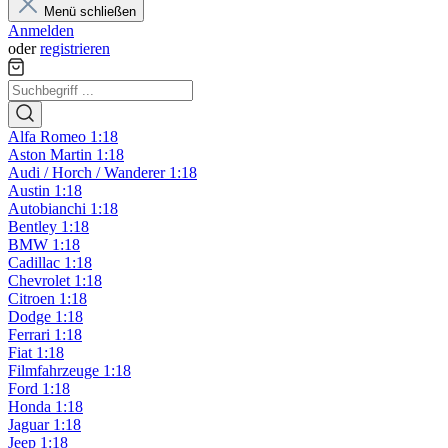
Menü schließen
Anmelden
oder
registrieren
Alfa Romeo 1:18
Aston Martin 1:18
Audi / Horch / Wanderer 1:18
Austin 1:18
Autobianchi 1:18
Bentley 1:18
BMW 1:18
Cadillac 1:18
Chevrolet 1:18
Citroen 1:18
Dodge 1:18
Ferrari 1:18
Fiat 1:18
Filmfahrzeuge 1:18
Ford 1:18
Honda 1:18
Jaguar 1:18
Jeep 1:18