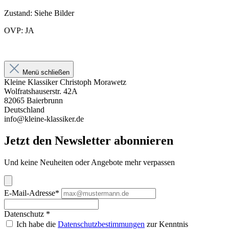
Zustand: Siehe Bilder
OVP: JA
Menü schließen
Kleine Klassiker Christoph Morawetz
Wolfratshauserstr. 42A
82065 Baierbrunn
Deutschland
info@kleine-klassiker.de
Jetzt den Newsletter abonnieren
Und keine Neuheiten oder Angebote mehr verpassen
E-Mail-Adresse*
Datenschutz *
Ich habe die
Datenschutzbestimmungen
zur Kenntnis