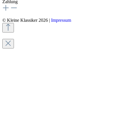
Zahlung
© Kleine Klassiker 2026 |
Impressum