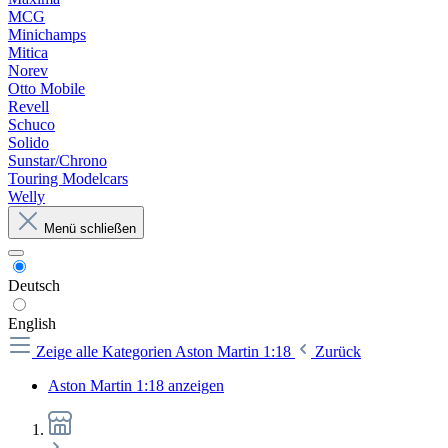
MCG
Minichamps
Mitica
Norev
Otto Mobile
Revell
Schuco
Solido
Sunstar/Chrono
Touring Modelcars
Welly
Menü schließen
Deutsch
English
Zeige alle Kategorien
Aston Martin 1:18
Zurück
Aston Martin 1:18 anzeigen