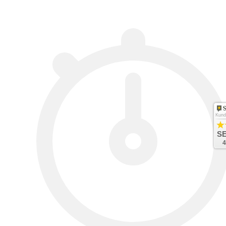
Kund
S
4