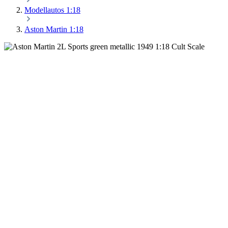
Modellautos 1:18
Aston Martin 1:18