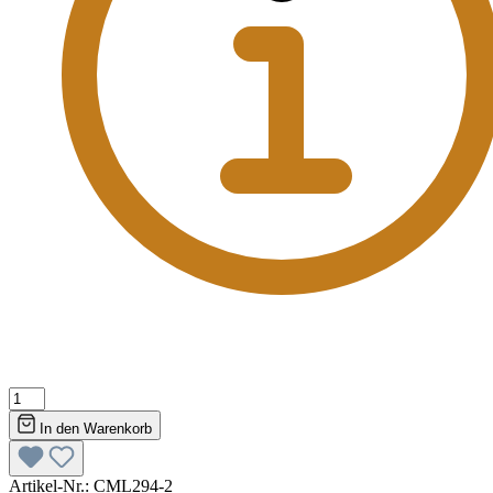
In den Warenkorb
Artikel-Nr.:
CML294-2