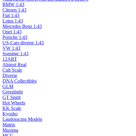
BMW 1:43
Citroen 1:43
Fiat 1:43
Lotus 1:43
Mercedes Benz 1:43
Opel 1:43
Porsche 1:43
US-Cars diverse 1:43
VW 1:43
Sonstige 1:43
12ART
Almost Real
Cult Scale
Diverse
DNA Collectibles
GLM
Greenlight
GT Spirit
Hot Wheels
KK Scale
Kyosho
Laudoracing Models
Matrix
Maxima
MCG