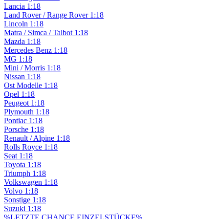
Lancia 1:18
Land Rover / Range Rover 1:18
Lincoln 1:18
Matra / Simca / Talbot 1:18
Mazda 1:18
Mercedes Benz 1:18
MG 1:18
Mini / Morris 1:18
Nissan 1:18
Ost Modelle 1:18
Opel 1:18
Peugeot 1:18
Plymouth 1:18
Pontiac 1:18
Porsche 1:18
Renault / Alpine 1:18
Rolls Royce 1:18
Seat 1:18
Toyota 1:18
Triumph 1:18
Volkswagen 1:18
Volvo 1:18
Sonstige 1:18
Suzuki 1:18
%LETZTE CHANCE EINZELSTÜCKE%