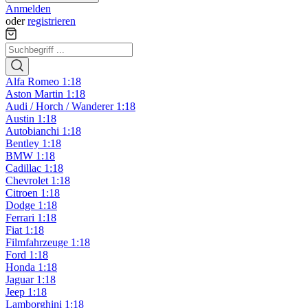
Anmelden
oder
registrieren
Alfa Romeo 1:18
Aston Martin 1:18
Audi / Horch / Wanderer 1:18
Austin 1:18
Autobianchi 1:18
Bentley 1:18
BMW 1:18
Cadillac 1:18
Chevrolet 1:18
Citroen 1:18
Dodge 1:18
Ferrari 1:18
Fiat 1:18
Filmfahrzeuge 1:18
Ford 1:18
Honda 1:18
Jaguar 1:18
Jeep 1:18
Lamborghini 1:18