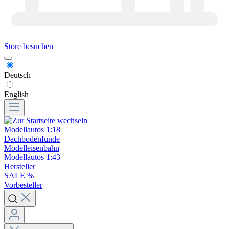
Store besuchen
Deutsch
English
Modellautos 1:18
Dachbodenfunde
Modelleisenbahn
Modellautos 1:43
Hersteller
SALE %
Vorbesteller