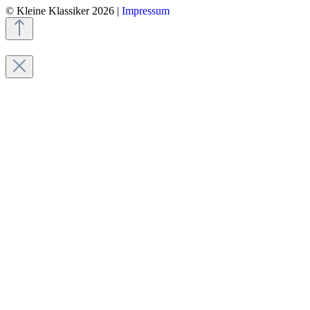
© Kleine Klassiker 2026 |
Impressum