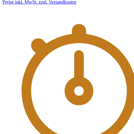
Preise inkl. MwSt. zzgl. Versandkosten