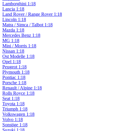
Lamborghini 1:18
Lancia 1:18
Land Rover / Range Rover 1:18
Lincoln 1:18
Matra / Simca / Talbot 1:18
Mazda 1:18
Mercedes Benz 1:18
MG 1:18
Mini / Morris 1:18
Nissan 1:18
Ost Modelle 1:18
Opel 1:18
Peugeot 1:18
Plymouth 1:18
Pontiac 1:18
Porsche 1:18
Renault / Alpine 1:18
Rolls Royce 1:18
Seat 1:18
Toyota 1:18
Triumph 1:18
Volkswagen 1:18
Volvo 1:18
Sonstige 1:18
Suzuki 1:18