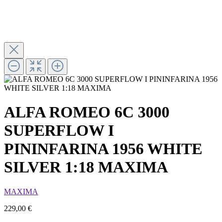
ALFA ROMEO 6C 3000
SUPERFLOW I
PININFARINA 1956 WHITE
SILVER 1:18 MAXIMA
MAXIMA
229,00 €