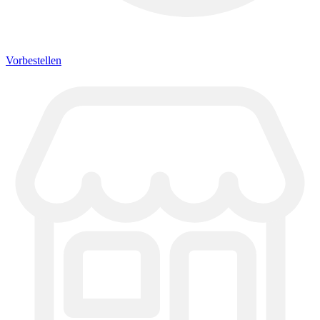
Vorbestellen