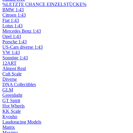
%LETZTE CHANCE EINZELSTÜCKE%
BMW 1:43
Citroen 1:43
Fiat 1:43
Lotus 1:43
Mercedes Benz 1:43
Opel 1:43
Porsche 1:43
US-Cars diverse 1:43
VW 1:43
Sonstige 1:43
12ART
Almost Real
Cult Scale
Diverse
DNA Collectibles
GLM
Greenlight
GT Spirit
Hot Wheels
KK Scale
Kyosho
Laudoracing Models
Matrix
Maxima