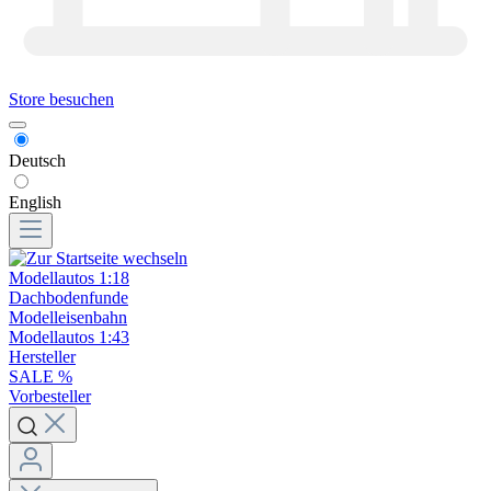
Store besuchen
Deutsch
English
Modellautos 1:18
Dachbodenfunde
Modelleisenbahn
Modellautos 1:43
Hersteller
SALE %
Vorbesteller