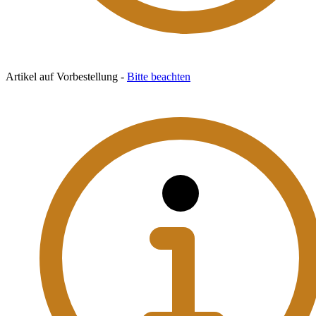
Artikel auf Vorbestellung -
Bitte beachten