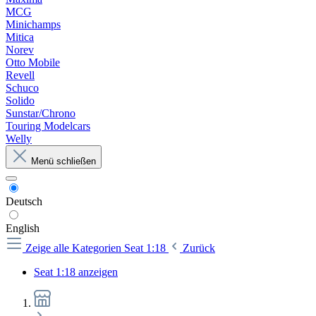
MCG
Minichamps
Mitica
Norev
Otto Mobile
Revell
Schuco
Solido
Sunstar/Chrono
Touring Modelcars
Welly
Menü schließen
Deutsch
English
Zeige alle Kategorien
Seat 1:18
Zurück
Seat 1:18 anzeigen