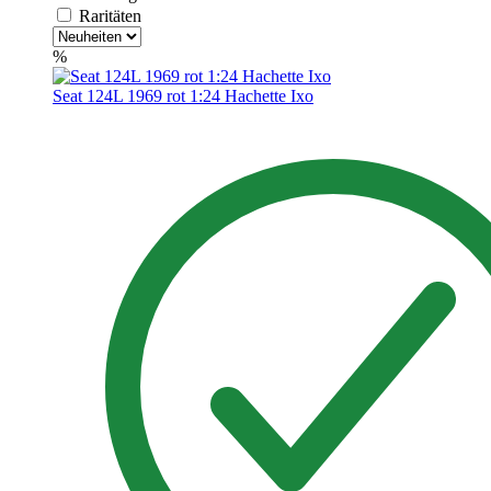
Raritäten
%
Seat 124L 1969 rot 1:24 Hachette Ixo