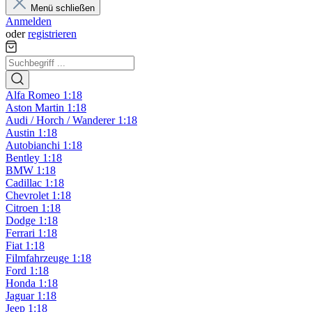
Menü schließen
Anmelden
oder
registrieren
Alfa Romeo 1:18
Aston Martin 1:18
Audi / Horch / Wanderer 1:18
Austin 1:18
Autobianchi 1:18
Bentley 1:18
BMW 1:18
Cadillac 1:18
Chevrolet 1:18
Citroen 1:18
Dodge 1:18
Ferrari 1:18
Fiat 1:18
Filmfahrzeuge 1:18
Ford 1:18
Honda 1:18
Jaguar 1:18
Jeep 1:18