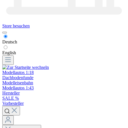
Store besuchen
Deutsch
English
Modellautos 1:18
Dachbodenfunde
Modelleisenbahn
Modellautos 1:43
Hersteller
SALE %
Vorbesteller