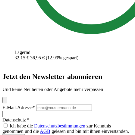
Lagernd
32,15 €
36,95 €
(12.99% gespart)
Jetzt den Newsletter abonnieren
Und keine Neuheiten oder Angebote mehr verpassen
E-Mail-Adresse*
Datenschutz *
Ich habe die
Datenschutzbestimmungen
zur Kenntnis
genommen und die
AGB
gelesen und bin mit ihnen einverstanden.