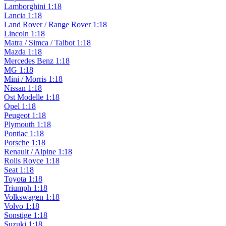
Lamborghini 1:18
Lancia 1:18
Land Rover / Range Rover 1:18
Lincoln 1:18
Matra / Simca / Talbot 1:18
Mazda 1:18
Mercedes Benz 1:18
MG 1:18
Mini / Morris 1:18
Nissan 1:18
Ost Modelle 1:18
Opel 1:18
Peugeot 1:18
Plymouth 1:18
Pontiac 1:18
Porsche 1:18
Renault / Alpine 1:18
Rolls Royce 1:18
Seat 1:18
Toyota 1:18
Triumph 1:18
Volkswagen 1:18
Volvo 1:18
Sonstige 1:18
Suzuki 1:18