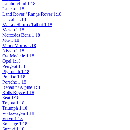
Lamborghini 1:18
Lancia 1:18
Land Rover / Range Rover 1:18
Lincoln 1:18
Matra / Simca / Talbot 1:18
Mazda 1:18
Mercedes Benz 1:18
MG 1:18
Mini / Morris 1:18
Nissan 1:18
Ost Modelle 1:18
Opel 1:18
Peugeot 1:18
Plymouth 1:18
Pontiac 1:18
Porsche 1:18
Renault / Alpine 1:18
Rolls Royce 1:18
Seat 1:18
Toyota 1:18
Triumph 1:18
Volkswagen 1:18
Volvo 1:18
Sonstige 1:18
Suzuki 1:18