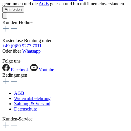
genommen und die
AGB
gelesen und bin mit ihnen einverstanden.
Anmelden
Kunden-Hotline
Kostenlose Beratung unter:
+49 (0)89 9277 7011
Oder über
Whatsapp
Folge uns
Facebook
Youtube
Bedingungen
AGB
Widerrufsbelehrung
Zahlung & Versand
Datenschutz
Kunden-Service