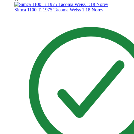
Simca 1100 Ti 1975 Tacoma Weiss 1:18 Norev