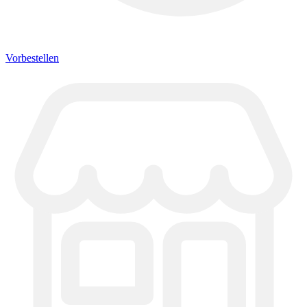
Vorbestellen