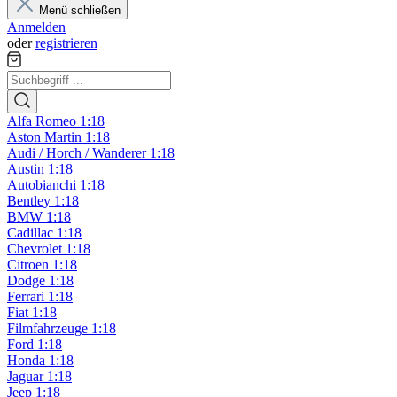
Menü schließen
Anmelden
oder
registrieren
Alfa Romeo 1:18
Aston Martin 1:18
Audi / Horch / Wanderer 1:18
Austin 1:18
Autobianchi 1:18
Bentley 1:18
BMW 1:18
Cadillac 1:18
Chevrolet 1:18
Citroen 1:18
Dodge 1:18
Ferrari 1:18
Fiat 1:18
Filmfahrzeuge 1:18
Ford 1:18
Honda 1:18
Jaguar 1:18
Jeep 1:18