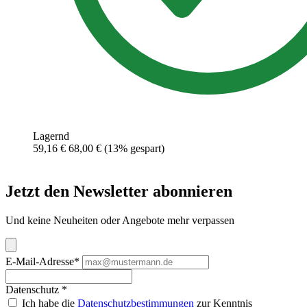
Lagernd
59,16 €
68,00 €
(13% gespart)
Jetzt den Newsletter abonnieren
Und keine Neuheiten oder Angebote mehr verpassen
E-Mail-Adresse*
Datenschutz *
Ich habe die
Datenschutzbestimmungen
zur Kenntnis