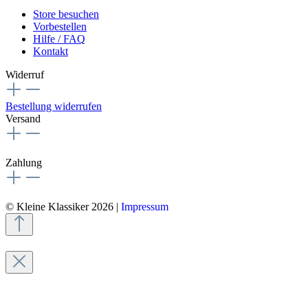
Store besuchen
Vorbestellen
Hilfe / FAQ
Kontakt
Widerruf
Bestellung widerrufen
Versand
Zahlung
© Kleine Klassiker 2026 |
Impressum