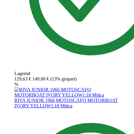
Lagernd
129,63 €
149,00 €
(13% gespart)
%
RIVA JUNIOR 1966 MOTOSCAFO MOTORBOAT
IVORY YELLOW1:18 Mitica