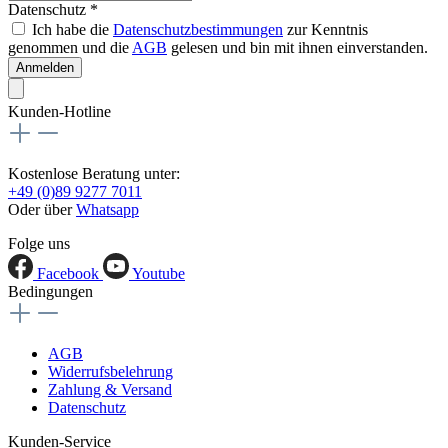
Datenschutz *
Ich habe die
Datenschutzbestimmungen
zur Kenntnis
genommen und die
AGB
gelesen und bin mit ihnen einverstanden.
Anmelden
Kunden-Hotline
Kostenlose Beratung unter:
+49 (0)89 9277 7011
Oder über
Whatsapp
Folge uns
Facebook
Youtube
Bedingungen
AGB
Widerrufsbelehrung
Zahlung & Versand
Datenschutz
Kunden-Service