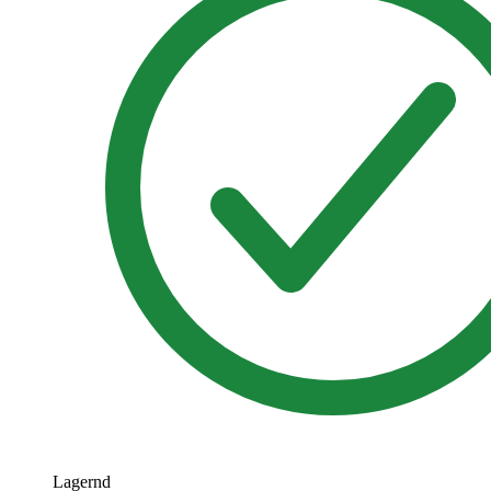
Lagernd