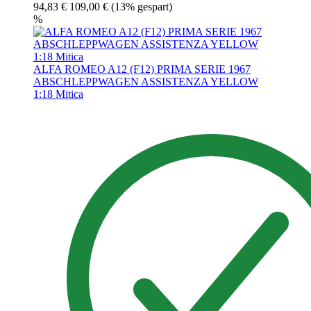
94,83 €
109,00 €
(13% gespart)
%
ALFA ROMEO A12 (F12) PRIMA SERIE 1967
ABSCHLEPPWAGEN ASSISTENZA YELLOW
1:18 Mitica