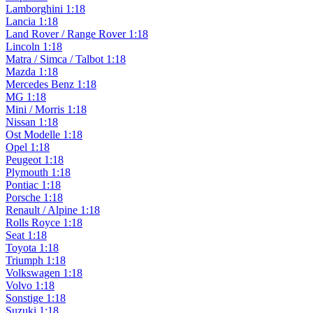
Lamborghini 1:18
Lancia 1:18
Land Rover / Range Rover 1:18
Lincoln 1:18
Matra / Simca / Talbot 1:18
Mazda 1:18
Mercedes Benz 1:18
MG 1:18
Mini / Morris 1:18
Nissan 1:18
Ost Modelle 1:18
Opel 1:18
Peugeot 1:18
Plymouth 1:18
Pontiac 1:18
Porsche 1:18
Renault / Alpine 1:18
Rolls Royce 1:18
Seat 1:18
Toyota 1:18
Triumph 1:18
Volkswagen 1:18
Volvo 1:18
Sonstige 1:18
Suzuki 1:18