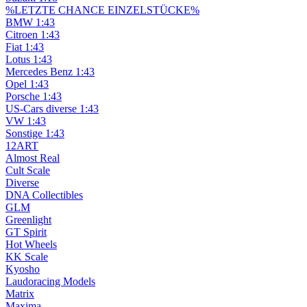
%LETZTE CHANCE EINZELSTÜCKE%
BMW 1:43
Citroen 1:43
Fiat 1:43
Lotus 1:43
Mercedes Benz 1:43
Opel 1:43
Porsche 1:43
US-Cars diverse 1:43
VW 1:43
Sonstige 1:43
12ART
Almost Real
Cult Scale
Diverse
DNA Collectibles
GLM
Greenlight
GT Spirit
Hot Wheels
KK Scale
Kyosho
Laudoracing Models
Matrix
Maxima