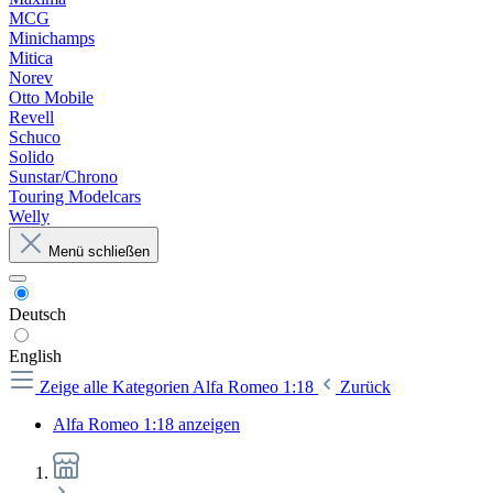
MCG
Minichamps
Mitica
Norev
Otto Mobile
Revell
Schuco
Solido
Sunstar/Chrono
Touring Modelcars
Welly
Menü schließen
Deutsch
English
Zeige alle Kategorien
Alfa Romeo 1:18
Zurück
Alfa Romeo 1:18 anzeigen