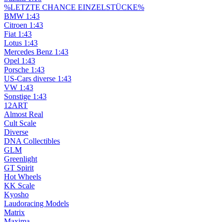
%LETZTE CHANCE EINZELSTÜCKE%
BMW 1:43
Citroen 1:43
Fiat 1:43
Lotus 1:43
Mercedes Benz 1:43
Opel 1:43
Porsche 1:43
US-Cars diverse 1:43
VW 1:43
Sonstige 1:43
12ART
Almost Real
Cult Scale
Diverse
DNA Collectibles
GLM
Greenlight
GT Spirit
Hot Wheels
KK Scale
Kyosho
Laudoracing Models
Matrix
Maxima