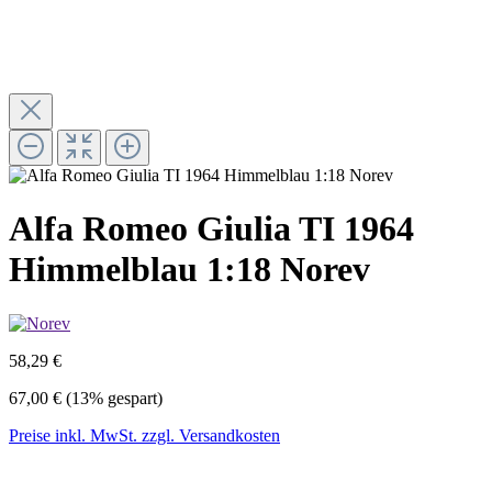
Alfa Romeo Giulia TI 1964
Himmelblau 1:18 Norev
58,29 €
67,00 €
(13% gespart)
Preise inkl. MwSt. zzgl. Versandkosten