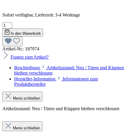
Sofort verfügbar, Lieferzeit: 3-4 Werktage
In den Warenkorb
Artikel-Nr.:
187974
Fragen zum Artikel?
Beschreibung
Artikelzustand: Neu / Türen und Klappen
bleiben verschlossen
Hersteller-Information
Informationen zum
Produkthersteller
Menü schließen
Artikelzustand: Neu / Türen und Klappen bleiben verschlossen
Menü schließen