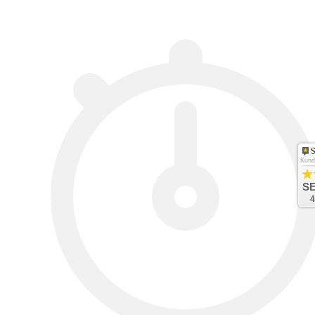
Kund
S
4