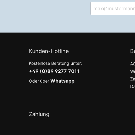
Kunden-Hotline
B
Kostenlose Beratung unter:
A
+49 (0)89 9277 7011
Wi
Za
Whatsapp
Oder über
Da
Zahlung