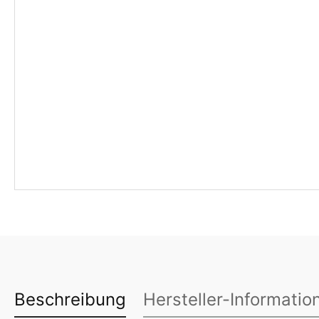
Mercedes Benz 1:18
Welly
MG 1:18
Ost Modelle 1:18
Opel 1:18
Pontiac 1:18
Porsche 1:18
Seat 1:18
Toyota 1:18
Volvo 1:18
Sonstige 1:1
Beschreibung
Hersteller-Informatio