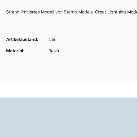
Streng limitiertes Modell von Stamp Models Great Lightning Mod
Artikelzustand:
Neu
Material:
Resin