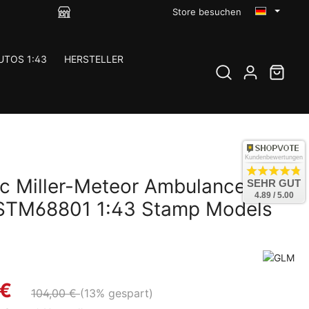
Store besuchen
TOS 1:43
HERSTELLER
Austin 1:18
Lotus 1:43
Diverse
Kundenbewertungen
Cadillac 1:18
US-Cars diverse 1:43
GT Spirit
ac Miller-Meteor Ambulance
SEHR GUT
4.89 / 5.00
 STM68801 1:43 Stamp Models
Ferrari 1:18
Laudoracing Models
Honda 1:18
Minichamps
Lancia 1:18
Revell
 €
104,00 €
(13% gespart)
Mazda 1:18
Touring Modelcars