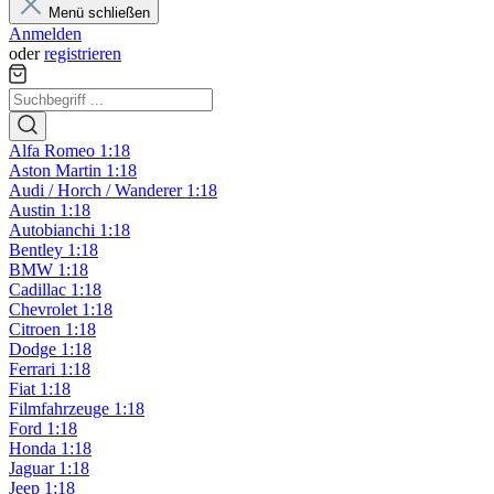
Menü schließen
Anmelden
oder
registrieren
Alfa Romeo 1:18
Aston Martin 1:18
Audi / Horch / Wanderer 1:18
Austin 1:18
Autobianchi 1:18
Bentley 1:18
BMW 1:18
Cadillac 1:18
Chevrolet 1:18
Citroen 1:18
Dodge 1:18
Ferrari 1:18
Fiat 1:18
Filmfahrzeuge 1:18
Ford 1:18
Honda 1:18
Jaguar 1:18
Jeep 1:18