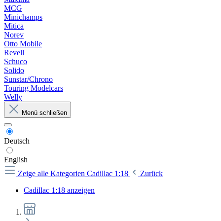
MCG
Minichamps
Mitica
Norev
Otto Mobile
Revell
Schuco
Solido
Sunstar/Chrono
Touring Modelcars
Welly
Menü schließen
Deutsch
English
Zeige alle Kategorien
Cadillac 1:18
Zurück
Cadillac 1:18 anzeigen