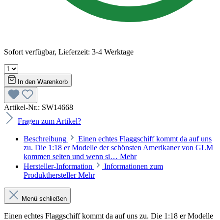
Sofort verfügbar, Lieferzeit: 3-4 Werktage
In den Warenkorb
Artikel-Nr.:
SW14668
Fragen zum Artikel?
Beschreibung
Einen echtes Flaggschiff kommt da auf uns
zu. Die 1:18 er Modelle der schönsten Amerikaner von GLM
kommen selten und wenn si…
Mehr
Hersteller-Information
Informationen zum
Produkthersteller
Mehr
Menü schließen
Einen echtes Flaggschiff kommt da auf uns zu. Die 1:18 er Modelle