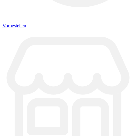
Vorbestellen