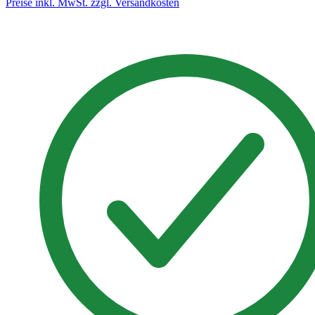
Preise inkl. MwSt. zzgl. Versandkosten