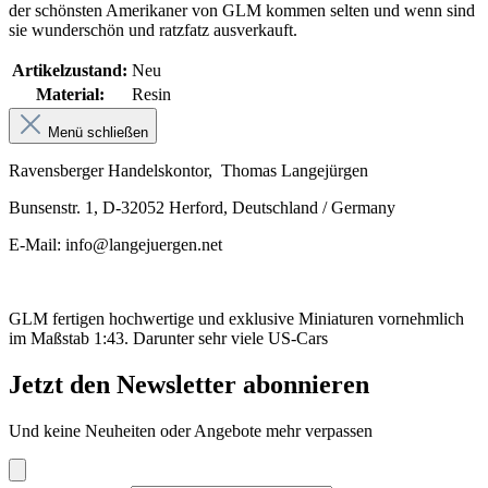
der schönsten Amerikaner von GLM kommen selten und wenn sind
sie wunderschön und ratzfatz ausverkauft.
Artikelzustand:
Neu
Material:
Resin
Menü schließen
Ravensberger Handelskontor,
Thomas Langejürgen
Bunsenstr. 1, D-32052 Herford, Deutschland / Germany
E-Mail: info@langejuergen.net
GLM fertigen hochwertige und exklusive Miniaturen vornehmlich
im Maßstab 1:43. Darunter sehr viele US-Cars
Jetzt den Newsletter abonnieren
Und keine Neuheiten oder Angebote mehr verpassen