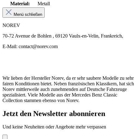
Material:
Metall
Menü schließen
NOREV
70-72 Avenue de Bohlen , 69120 Vaulx-en-Velin, Frankreich,
E-Mail: contact@norev.com
Wir lieben der Hersteller Norev, da er sehr saubere Modelle zu sehr
fairen Konditionen bietet. Neben französischen Klassikern, hat sich
Norev mittlerweile auch zunehmenden auf Deutsche Fahrzeuge
spezialisiert. Viele Modelle aus der Mercedes Benz Classic
Collection stammen ebenso von Norev.
Jetzt den Newsletter abonnieren
Und keine Neuheiten oder Angebote mehr verpassen