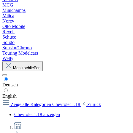
MCG
Minichamps
Mitica
Norev
Otto Mobile
Revell
Schuco
Solido
Sunstar/Chrono
Touring Modelcars
Welly
Menü schließen
Deutsch
English
Zeige alle Kategorien
Chevrolet 1:18
Zurück
Chevrolet 1:18 anzeigen