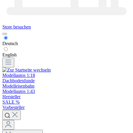
Store besuchen
Deutsch
English
Modellautos 1:18
Dachbodenfunde
Modelleisenbahn
Modellautos 1:43
Hersteller
SALE %
Vorbesteller