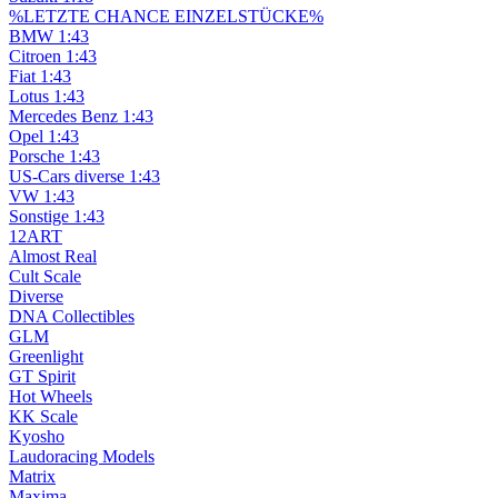
%LETZTE CHANCE EINZELSTÜCKE%
BMW 1:43
Citroen 1:43
Fiat 1:43
Lotus 1:43
Mercedes Benz 1:43
Opel 1:43
Porsche 1:43
US-Cars diverse 1:43
VW 1:43
Sonstige 1:43
12ART
Almost Real
Cult Scale
Diverse
DNA Collectibles
GLM
Greenlight
GT Spirit
Hot Wheels
KK Scale
Kyosho
Laudoracing Models
Matrix
Maxima