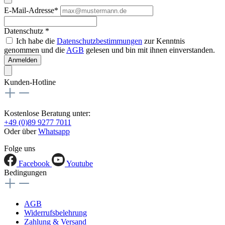
E-Mail-Adresse*
Datenschutz *
Ich habe die
Datenschutzbestimmungen
zur Kenntnis
genommen und die
AGB
gelesen und bin mit ihnen einverstanden.
Anmelden
Kunden-Hotline
Kostenlose Beratung unter:
+49 (0)89 9277 7011
Oder über
Whatsapp
Folge uns
Facebook
Youtube
Bedingungen
AGB
Widerrufsbelehrung
Zahlung & Versand