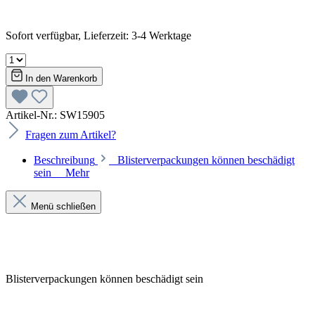
Sofort verfügbar, Lieferzeit: 3-4 Werktage
In den Warenkorb
Artikel-Nr.:
SW15905
Fragen zum Artikel?
Beschreibung
Blisterverpackungen können beschädigt
sein
Mehr
Menü schließen
Blisterverpackungen können beschädigt sein