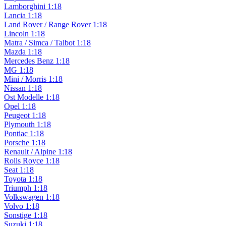
Lamborghini 1:18
Lancia 1:18
Land Rover / Range Rover 1:18
Lincoln 1:18
Matra / Simca / Talbot 1:18
Mazda 1:18
Mercedes Benz 1:18
MG 1:18
Mini / Morris 1:18
Nissan 1:18
Ost Modelle 1:18
Opel 1:18
Peugeot 1:18
Plymouth 1:18
Pontiac 1:18
Porsche 1:18
Renault / Alpine 1:18
Rolls Royce 1:18
Seat 1:18
Toyota 1:18
Triumph 1:18
Volkswagen 1:18
Volvo 1:18
Sonstige 1:18
Suzuki 1:18