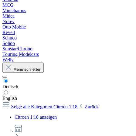
MCG
Minichamps
Mitica
Norev
Otto Mobile
Revell
Schuco
Solido
Sunstar/Chrono
Touring Modelcars
Welly
Menü schließen
Deutsch
English
Zeige alle Kategorien
Citroen 1:18
Zurück
Citroen 1:18 anzeigen