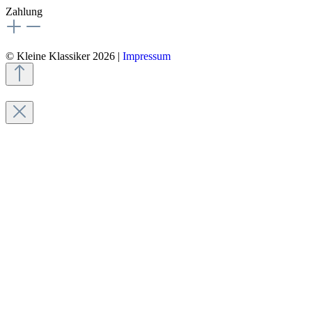
Zahlung
© Kleine Klassiker 2026 |
Impressum