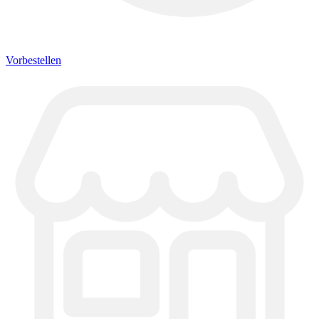
Vorbestellen