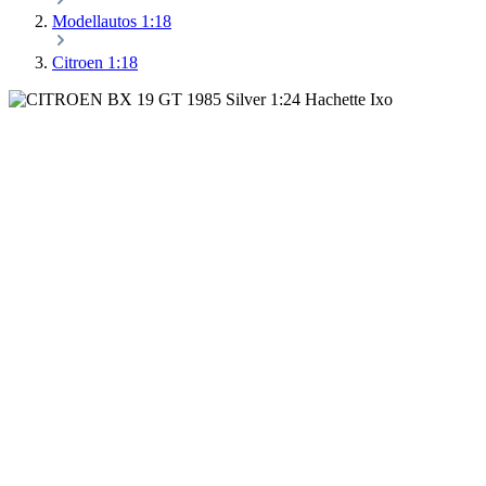
Modellautos 1:18
Citroen 1:18