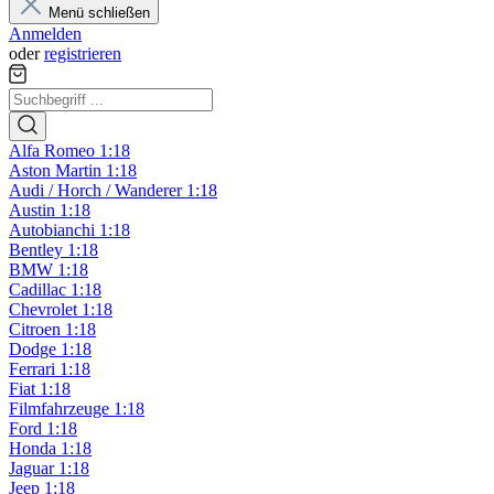
Menü schließen
Anmelden
oder
registrieren
Alfa Romeo 1:18
Aston Martin 1:18
Audi / Horch / Wanderer 1:18
Austin 1:18
Autobianchi 1:18
Bentley 1:18
BMW 1:18
Cadillac 1:18
Chevrolet 1:18
Citroen 1:18
Dodge 1:18
Ferrari 1:18
Fiat 1:18
Filmfahrzeuge 1:18
Ford 1:18
Honda 1:18
Jaguar 1:18
Jeep 1:18