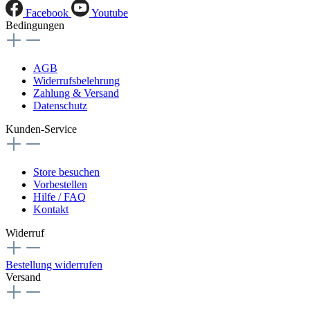
Facebook
Youtube
Bedingungen
AGB
Widerrufsbelehrung
Zahlung & Versand
Datenschutz
Kunden-Service
Store besuchen
Vorbestellen
Hilfe / FAQ
Kontakt
Widerruf
Bestellung widerrufen
Versand