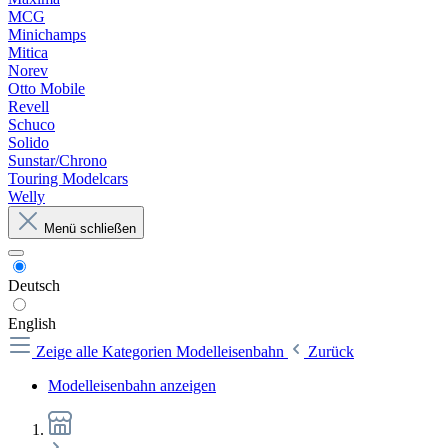
MCG
Minichamps
Mitica
Norev
Otto Mobile
Revell
Schuco
Solido
Sunstar/Chrono
Touring Modelcars
Welly
Menü schließen
Deutsch
English
Zeige alle Kategorien
Modelleisenbahn
Zurück
Modelleisenbahn anzeigen