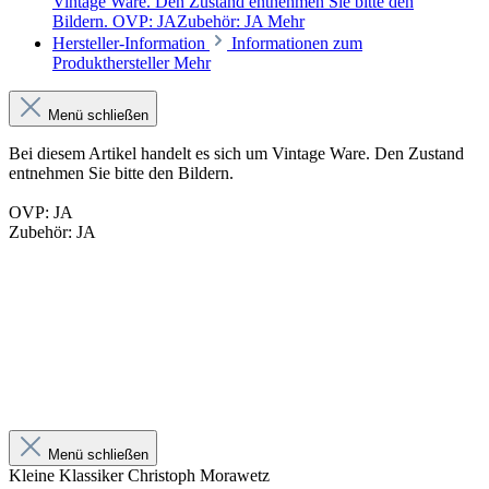
Vintage Ware. Den Zustand entnehmen Sie bitte den
Bildern. OVP: JAZubehör: JA
Mehr
Hersteller-Information
Informationen zum
Produkthersteller
Mehr
Menü schließen
Bei diesem Artikel handelt es sich um Vintage Ware. Den Zustand
entnehmen Sie bitte den Bildern.
OVP: JA
Zubehör: JA
Menü schließen
Kleine Klassiker Christoph Morawetz