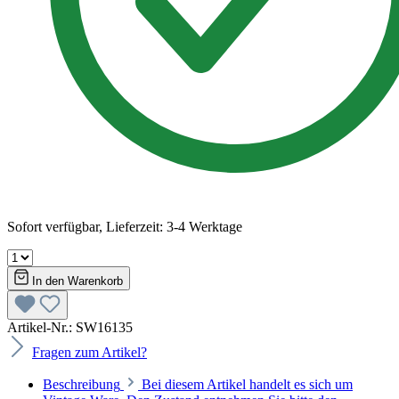
Sofort verfügbar, Lieferzeit: 3-4 Werktage
In den Warenkorb
Artikel-Nr.:
SW16135
Fragen zum Artikel?
Beschreibung
Bei diesem Artikel handelt es sich um