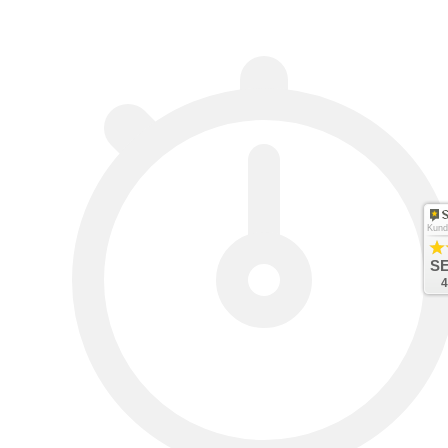
Kund
S
4