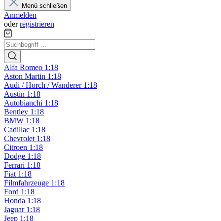
Menü schließen
Anmelden
oder
registrieren
Alfa Romeo 1:18
Aston Martin 1:18
Audi / Horch / Wanderer 1:18
Austin 1:18
Autobianchi 1:18
Bentley 1:18
BMW 1:18
Cadillac 1:18
Chevrolet 1:18
Citroen 1:18
Dodge 1:18
Ferrari 1:18
Fiat 1:18
Filmfahrzeuge 1:18
Ford 1:18
Honda 1:18
Jaguar 1:18
Jeep 1:18