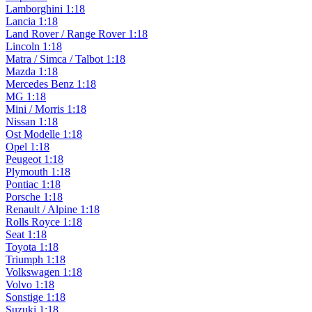
Lamborghini 1:18
Lancia 1:18
Land Rover / Range Rover 1:18
Lincoln 1:18
Matra / Simca / Talbot 1:18
Mazda 1:18
Mercedes Benz 1:18
MG 1:18
Mini / Morris 1:18
Nissan 1:18
Ost Modelle 1:18
Opel 1:18
Peugeot 1:18
Plymouth 1:18
Pontiac 1:18
Porsche 1:18
Renault / Alpine 1:18
Rolls Royce 1:18
Seat 1:18
Toyota 1:18
Triumph 1:18
Volkswagen 1:18
Volvo 1:18
Sonstige 1:18
Suzuki 1:18