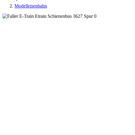
Modelleisenbahn