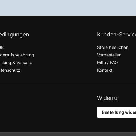
edingungen
Kunden-Servic
GB
Store besuchen
derrufsbelehrung
Vorbestellen
hlung & Versand
Hilfe / FAQ
tenschutz
Kontakt
Widerruf
Bestellung wide