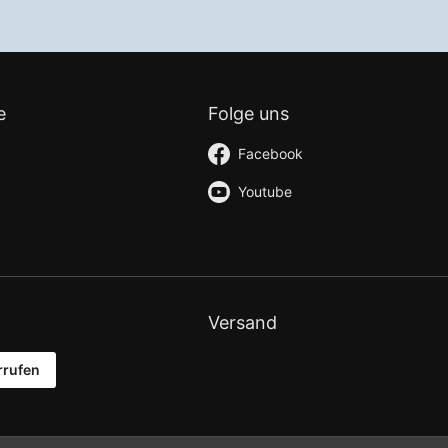
e
Folge uns
Facebook
Youtube
Versand
rrufen