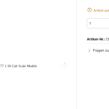
Mini / Morris 1:18
Artikel au
Peugeot 1:18
Renault / Alpine 1:18
Artikel-Nr.:
C
Triumph 1:18
Fragen zu
8
Suzuki 1:18