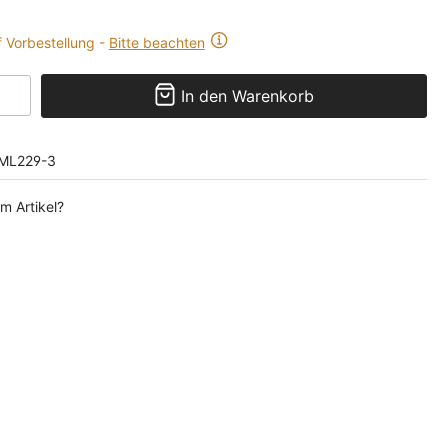
Nissan 1:18
f Vorbestellung -
Bitte beachten
Plymouth 1:18
In den Warenkorb
Rolls Royce 1:18
ML229-3
Volkswagen 1:18
m Artikel?
%LETZTE CHANCE EINZELSTÜCKE%