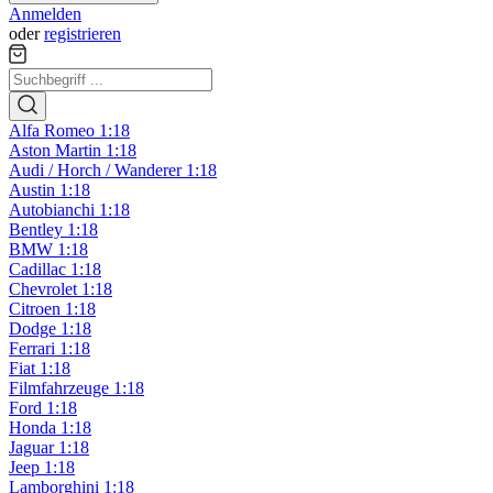
Anmelden
oder
registrieren
Alfa Romeo 1:18
Aston Martin 1:18
Audi / Horch / Wanderer 1:18
Austin 1:18
Autobianchi 1:18
Bentley 1:18
BMW 1:18
Cadillac 1:18
Chevrolet 1:18
Citroen 1:18
Dodge 1:18
Ferrari 1:18
Fiat 1:18
Filmfahrzeuge 1:18
Ford 1:18
Honda 1:18
Jaguar 1:18
Jeep 1:18
Lamborghini 1:18