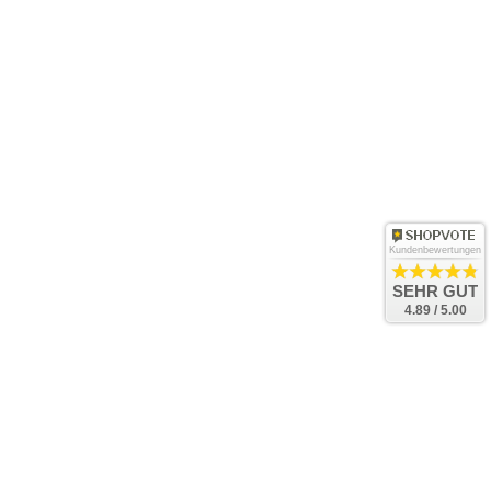
Kundenbewertungen
SEHR GUT
4.89 / 5.00