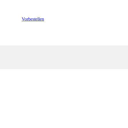
Vorbestellen