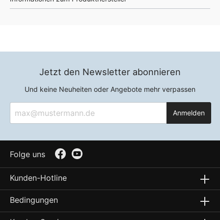
Jetzt den Newsletter abonnieren
Und keine Neuheiten oder Angebote mehr verpassen
Anmelden
Folge uns
Kunden-Hotline
Bedingungen