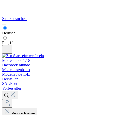
Store besuchen
Deutsch
English
Modellautos 1:18
Dachbodenfunde
Modelleisenbahn
Modellautos 1:43
Hersteller
SALE %
Vorbesteller
Menü schließen