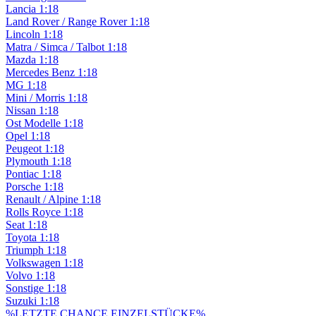
Lancia 1:18
Land Rover / Range Rover 1:18
Lincoln 1:18
Matra / Simca / Talbot 1:18
Mazda 1:18
Mercedes Benz 1:18
MG 1:18
Mini / Morris 1:18
Nissan 1:18
Ost Modelle 1:18
Opel 1:18
Peugeot 1:18
Plymouth 1:18
Pontiac 1:18
Porsche 1:18
Renault / Alpine 1:18
Rolls Royce 1:18
Seat 1:18
Toyota 1:18
Triumph 1:18
Volkswagen 1:18
Volvo 1:18
Sonstige 1:18
Suzuki 1:18
%LETZTE CHANCE EINZELSTÜCKE%