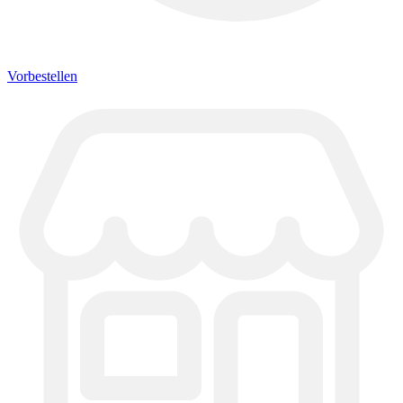
Vorbestellen