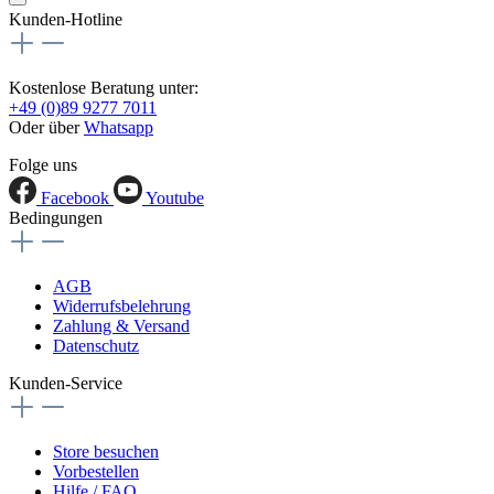
Kunden-Hotline
Kostenlose Beratung unter:
+49 (0)89 9277 7011
Oder über
Whatsapp
Folge uns
Facebook
Youtube
Bedingungen
AGB
Widerrufsbelehrung
Zahlung & Versand
Datenschutz
Kunden-Service
Store besuchen
Vorbestellen
Hilfe / FAQ