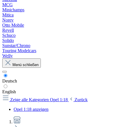
MCG
Minichamps
Mitica
Norev
Otto Mobile
Revell
Schuco
Solido
Sunstar/Chrono
Touring Modelcars
Welly
Menü schließen
Deutsch
English
Zeige alle Kategorien
Opel 1:18
Zurück
Opel 1:18 anzeigen