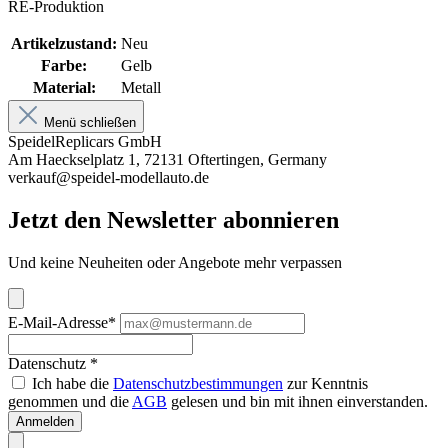
RE-Produktion
Artikelzustand:
Neu
Farbe:
Gelb
Material:
Metall
Menü schließen
SpeidelReplicars GmbH
Am Haeckselplatz 1, 72131 Oftertingen, Germany
verkauf@speidel-modellauto.de
Jetzt den Newsletter abonnieren
Und keine Neuheiten oder Angebote mehr verpassen
E-Mail-Adresse*
Datenschutz *
Ich habe die
Datenschutzbestimmungen
zur Kenntnis
genommen und die
AGB
gelesen und bin mit ihnen einverstanden.
Anmelden