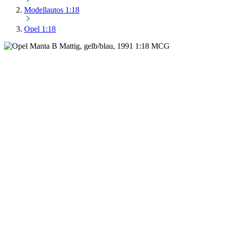
Modellautos 1:18
Opel 1:18