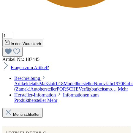
In den Warenkorb
Artikel-Nr.:
187445
Fragen zum Artikel?
Beschreibung
ArtikeldetailsMaßstab1:18ModellherstellerNorevJahr1970Farb
(Zamak)AutoherstellerPORSCHEVerfügbarkeitsmo…
Mehr
Hersteller-Information
Informationen zum
Produkthersteller
Mehr
Menü schließen