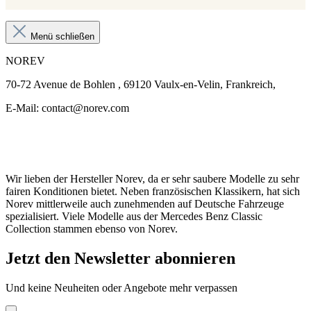
Menü schließen
NOREV
70-72 Avenue de Bohlen , 69120 Vaulx-en-Velin, Frankreich,
E-Mail: contact@norev.com
Wir lieben der Hersteller Norev, da er sehr saubere Modelle zu sehr
fairen Konditionen bietet. Neben französischen Klassikern, hat sich
Norev mittlerweile auch zunehmenden auf Deutsche Fahrzeuge
spezialisiert. Viele Modelle aus der Mercedes Benz Classic
Collection stammen ebenso von Norev.
Jetzt den Newsletter abonnieren
Und keine Neuheiten oder Angebote mehr verpassen