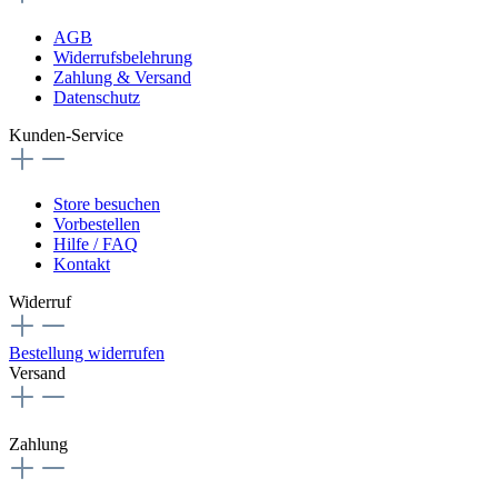
AGB
Widerrufsbelehrung
Zahlung & Versand
Datenschutz
Kunden-Service
Store besuchen
Vorbestellen
Hilfe / FAQ
Kontakt
Widerruf
Bestellung widerrufen
Versand
Zahlung