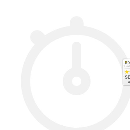
Kund
S
4