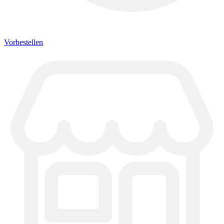
Vorbestellen