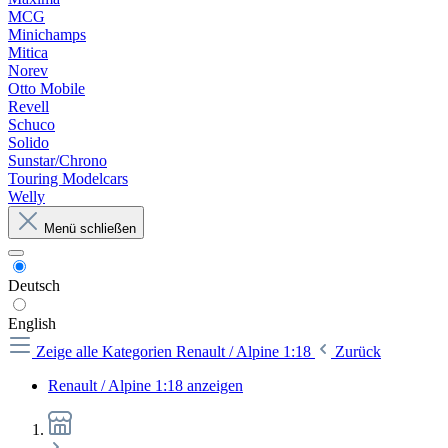
MCG
Minichamps
Mitica
Norev
Otto Mobile
Revell
Schuco
Solido
Sunstar/Chrono
Touring Modelcars
Welly
Menü schließen
Deutsch
English
Zeige alle Kategorien
Renault / Alpine 1:18
Zurück
Renault / Alpine 1:18 anzeigen