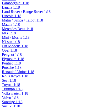
Lamborghini 1:18
Lancia 1:18
Land Rover / Range Rover 1:18
Lincoln 1:18
Matra / Simca / Talbot 1:18
Mazda 1:18
Mercedes Benz 1:18
MG 1:18
Mini / Morris 1:18
Nissan 1:18
Ost Modelle 1:18
Opel 1:18
Peugeot 1:18
Plymouth 1:18
Pontiac 1:18
Porsche 1:18
Renault / Alpine 1:18
Rolls Royce 1:18
Seat 1:18
Toyota 1:18
Triumph 1:18
Volkswagen 1:18
Volvo 1:18
Sonstige 1:18
Suzuki 1:18