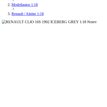
Modellautos 1:18
Renault / Alpine 1:18