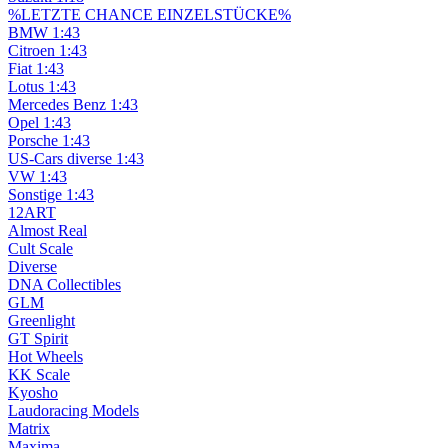
%LETZTE CHANCE EINZELSTÜCKE%
BMW 1:43
Citroen 1:43
Fiat 1:43
Lotus 1:43
Mercedes Benz 1:43
Opel 1:43
Porsche 1:43
US-Cars diverse 1:43
VW 1:43
Sonstige 1:43
12ART
Almost Real
Cult Scale
Diverse
DNA Collectibles
GLM
Greenlight
GT Spirit
Hot Wheels
KK Scale
Kyosho
Laudoracing Models
Matrix
Maxima