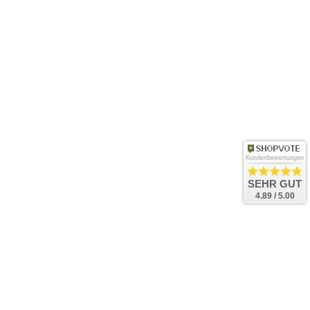
Kundenbewertungen
SEHR GUT
4.89 / 5.00