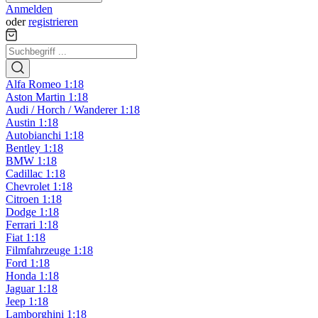
Anmelden
oder
registrieren
Alfa Romeo 1:18
Aston Martin 1:18
Audi / Horch / Wanderer 1:18
Austin 1:18
Autobianchi 1:18
Bentley 1:18
BMW 1:18
Cadillac 1:18
Chevrolet 1:18
Citroen 1:18
Dodge 1:18
Ferrari 1:18
Fiat 1:18
Filmfahrzeuge 1:18
Ford 1:18
Honda 1:18
Jaguar 1:18
Jeep 1:18
Lamborghini 1:18