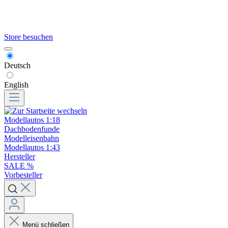
Store besuchen
Deutsch
English
Modellautos 1:18
Dachbodenfunde
Modelleisenbahn
Modellautos 1:43
Hersteller
SALE %
Vorbesteller
Menü schließen