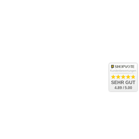
Kundenbewertungen
SEHR GUT
4.89 / 5.00