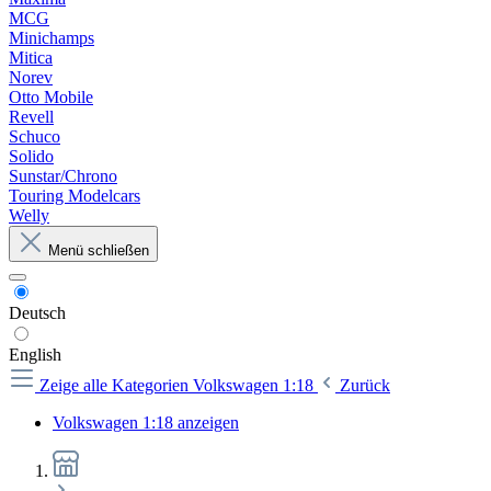
MCG
Minichamps
Mitica
Norev
Otto Mobile
Revell
Schuco
Solido
Sunstar/Chrono
Touring Modelcars
Welly
Menü schließen
Deutsch
English
Zeige alle Kategorien
Volkswagen 1:18
Zurück
Volkswagen 1:18 anzeigen