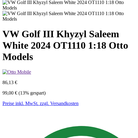
VW Golf III Khyzyl Saleem
White 2024 OT1110 1:18 Otto
Models
86,13 €
99,00 €
(13% gespart)
Preise inkl. MwSt. zzgl. Versandkosten