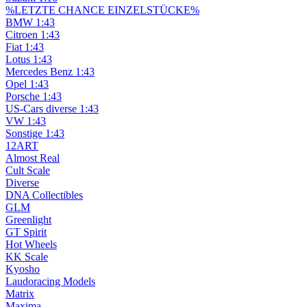
%LETZTE CHANCE EINZELSTÜCKE%
BMW 1:43
Citroen 1:43
Fiat 1:43
Lotus 1:43
Mercedes Benz 1:43
Opel 1:43
Porsche 1:43
US-Cars diverse 1:43
VW 1:43
Sonstige 1:43
12ART
Almost Real
Cult Scale
Diverse
DNA Collectibles
GLM
Greenlight
GT Spirit
Hot Wheels
KK Scale
Kyosho
Laudoracing Models
Matrix
Maxima