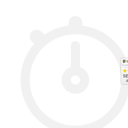
Kund
S
4